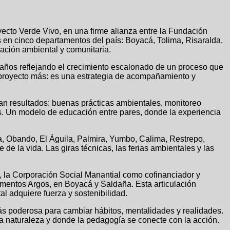
yecto Verde Vivo, en una firme alianza entre la Fundación
s en cinco departamentos del país: Boyacá, Tolima, Risaralda,
ción ambiental y comunitaria.
s años reflejando el crecimiento escalonado de un proceso que
un proyecto más: es una estrategia de acompañamiento y
an resultados: buenas prácticas ambientales, monitoreo
nes. Un modelo de educación entre pares, donde la experiencia
, Obando, El Águila, Palmira, Yumbo, Calima, Restrepo,
e la vida. Las giras técnicas, las ferias ambientales y las
l, la Corporación Social Manantial como cofinanciador y
ementos Argos, en Boyacá y Saldaña. Esta articulación
l adquiere fuerza y sostenibilidad.
ás poderosa para cambiar hábitos, mentalidades y realidades.
a naturaleza y donde la pedagogía se conecte con la acción.