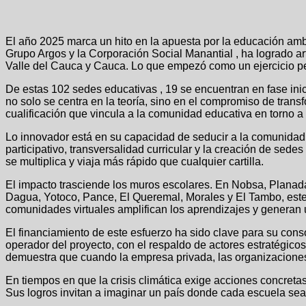
El año 2025 marca un hito en la apuesta por la educación ambi
Grupo Argos y la Corporación Social Manantial , ha logrado ar
Valle del Cauca y Cauca. Lo que empezó como un ejercicio p
De estas 102 sedes educativas , 19 se encuentran en fase inic
no solo se centra en la teoría, sino en el compromiso de tran
cualificación que vincula a la comunidad educativa en torno a 
Lo innovador está en su capacidad de seducir a la comunidad 
participativo, transversalidad curricular y la creación de sed
se multiplica y viaja más rápido que cualquier cartilla.
El impacto trasciende los muros escolares. En Nobsa, Planad
Dagua, Yotoco, Pance, El Queremal, Morales y El Tambo, este p
comunidades virtuales amplifican los aprendizajes y generan un 
El financiamiento de este esfuerzo ha sido clave para su con
operador del proyecto, con el respaldo de actores estratégic
demuestra que cuando la empresa privada, las organizaciones 
En tiempos en que la crisis climática exige acciones concret
Sus logros invitan a imaginar un país donde cada escuela sea