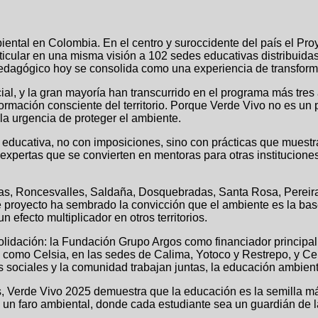
ental en Colombia. En el centro y suroccidente del país el Pro
ticular en una misma visión a 102 sedes educativas distribuida
edagógico hoy se consolida como una experiencia de transforma
ial, y la gran mayoría han transcurrido en el programa más tre
sformación consciente del territorio. Porque Verde Vivo no es 
la urgencia de proteger el ambiente.
educativa, no con imposiciones, sino con prácticas que muestr
es expertas que se convierten en mentoras para otras institucio
as, Roncesvalles, Saldaña, Dosquebradas, Santa Rosa, Pereira
royecto ha sembrado la convicción que el ambiente es la base d
efecto multiplicador en otros territorios.
solidación: la Fundación Grupo Argos como financiador principa
os como Celsia, en las sedes de Calima, Yotoco y Restrepo, y C
sociales y la comunidad trabajan juntas, la educación ambienta
as, Verde Vivo 2025 demuestra que la educación es la semilla m
 un faro ambiental, donde cada estudiante sea un guardián de l