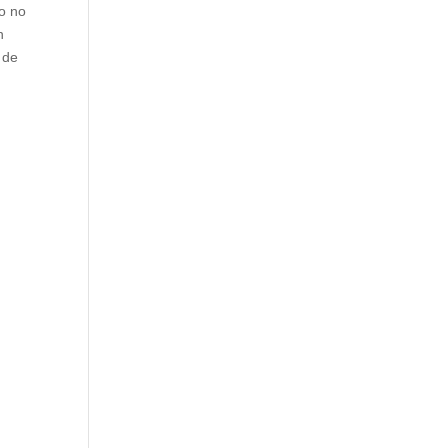
po no
n
 de