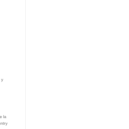
 y
e la
ntry