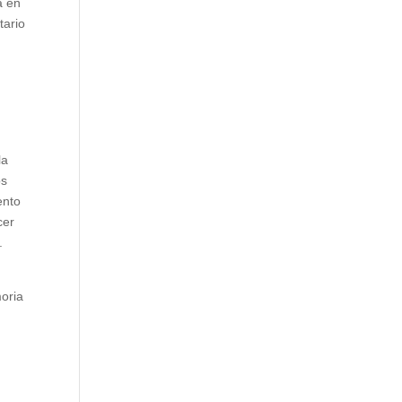
a en
tario
la
os
ento
cer
.
moria