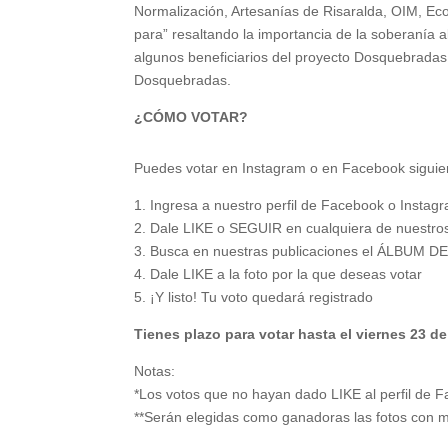
Normalización, Artesanías de Risaralda, OIM, Eco
para” resaltando la importancia de la soberanía 
algunos beneficiarios del proyecto Dosquebradas 
Dosquebradas.
¿CÓMO VOTAR?
Puedes votar en Instagram o en Facebook siguien
1. Ingresa a nuestro perfil de Facebook o Instag
2. Dale LIKE o SEGUIR en cualquiera de nuestros
3. Busca en nuestras publicaciones el ÁLB
4. Dale LIKE a la foto por la que deseas votar
5. ¡Y listo! Tu voto quedará registrado
Tienes plazo para votar hasta el viernes 23 d
Notas:
*Los votos que no hayan dado LIKE al perfil de 
**Serán elegidas como ganadoras las fotos con